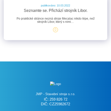
publikováno: 10.03.2022
Seznamte se. Přichází strojník Libor.
Po praktické stránce nezná stroje Mecalac nikdo lépe, než
strojník Libor, který s nimi…
JMP - Stavební stroje s.r.o.
IČ: 259 826 72
DIČ: CZ25982672