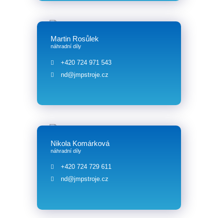
Martin Rosůlek
náhradní díly
+420 724 971 543
nd@jmpstroje.cz
Nikola Komárková
náhradní díly
+420 724 729 611‬
nd@jmpstroje.cz