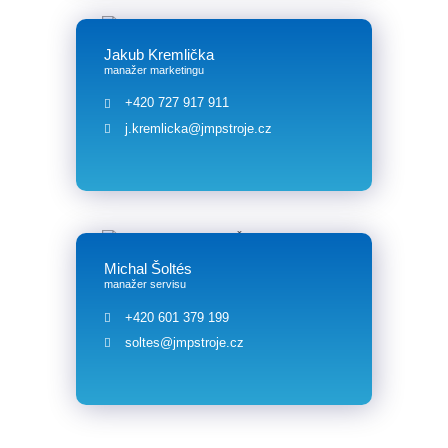
Jakub Kremlička
manažer marketingu
+420 727 917 911
j.kremlicka@jmpstroje.cz
Michal Šoltés
manažer servisu
+420 601 379 199
soltes@jmpstroje.cz