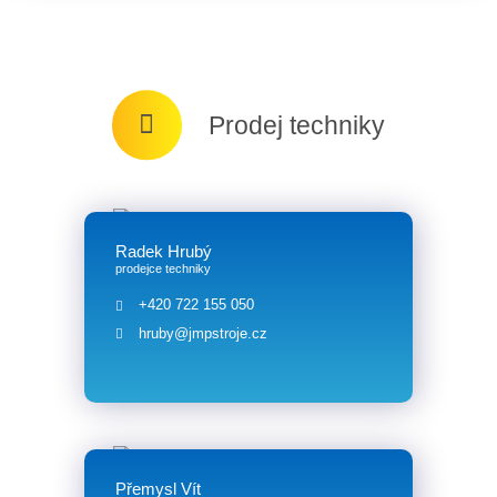
Prodej techniky
Radek Hrubý
prodejce techniky
+420 722 155 050
hruby@jmpstroje.cz
Přemysl Vít