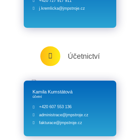
+420 727 917 911
j.kremlicka@jmpstroje.cz
Účetnictví
Kamila Kumstátová
účetní
+420 607 553 136
administrace@jmpstroje.cz
fakturace@jmpstroje.cz