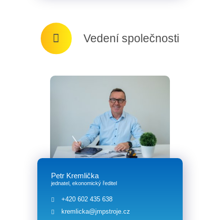
Vedení společnosti
Petr Kremlička
jednatel, ekonomický ředitel
+420 602 435 638
kremlicka@jmpstroje.cz