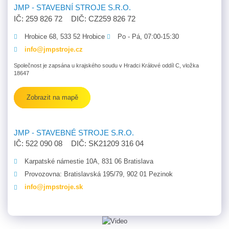
JMP - STAVEBNÍ STROJE S.R.O.
IČ: 259 826 72
DIČ: CZ259 826 72
Hrobice 68, 533 52 Hrobice
Po - Pá, 07:00-15:30
info@jmpstroje.cz
Společnost je zapsána u krajského soudu v Hradci Králové oddíl C, vložka
18647
Zobrazit na mapě
JMP - STAVEBNÉ STROJE S.R.O.
IČ: 522 090 08
DIČ: SK21209 316 04
Karpatské námestie 10A, 831 06 Bratislava
Provozovna: Bratislavská 195/79, 902 01 Pezinok
info@jmpstroje.sk