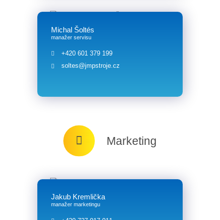
Michal Šoltés
manažer servisu
+420 601 379 199
soltes@jmpstroje.cz
Marketing
Jakub Kremlička
manažer marketingu