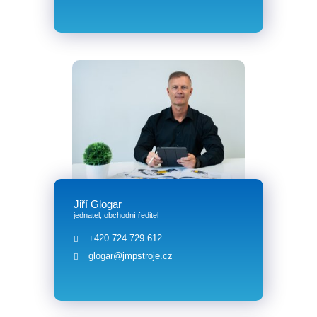
Jiří Glogar
jednatel, obchodní ředitel
+420 724 729 612
glogar@jmpstroje.cz