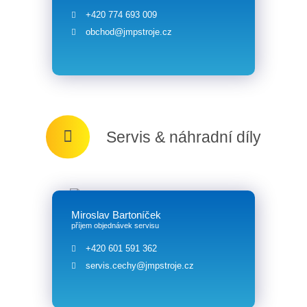
+420 774 693 009
obchod@jmpstroje.cz
Servis & náhradní díly
Miroslav Bartoníček
příjem objednávek servisu
+420 601 591 362
servis.cechy@jmpstroje.cz