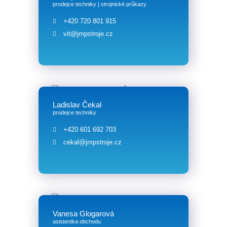
prodejce techniky | strojnické průkazy
+420 720 801 915
vit@jmpstroje.cz
Ladislav Čekal
prodejce techniky
+420 601 692 703
cekal@jmpstroje.cz
Vanesa Glogarová
asistentka obchodu