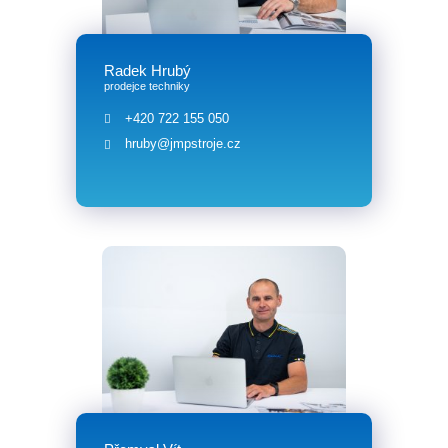
Radek Hrubý
prodejce techniky
+420 722 155 050
hruby@jmpstroje.cz