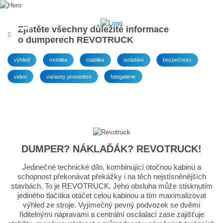
Zjistěte všechny důležité informace
o dumperech REVOTRUCK
výhled
mobilita
stabilita
ovládání
bezpečnost
video
varianty provedení
fotogalerie
DUMPER? NÁKLAĎÁK? REVOTRUCK!
Jedinečné technické dílo, kombinující otočnou kabinu a
schopnost překonávat překážky i na těch nejstísněnějších
stavbách. To je REVOTRUCK. Jeho obsluha může stisknutím
jediného tlačítka otáčet celou kabinou a tím maximalizovat
výhled ze stroje. Vyjímečný pevný podvozek se dvěmi
řiditelnými nápravami a centrální oscilalací zase zajišťuje