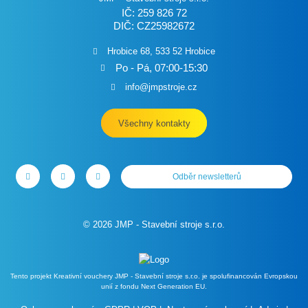
IČ: 259 826 72
DIČ: CZ25982672
Hrobice 68, 533 52 Hrobice
Po - Pá, 07:00-15:30
info@jmpstroje.cz
Všechny kontakty
Odběr newsletterů
© 2026 JMP - Stavební stroje s.r.o.
Tento projekt Kreativní vouchery JMP - Stavební stroje s.r.o. je spolufinancován Evropskou
unií z fondu Next Generation EU.