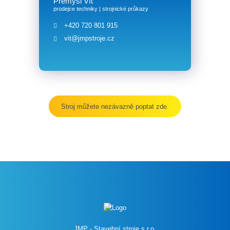
Přemysl Vít
prodejce techniky | strojnické průkazy
+420 720 801 915
vit@jmpstroje.cz
Stroj můžete nezávazně poptat zde.
JMP - Stavební stroje s.r.o.