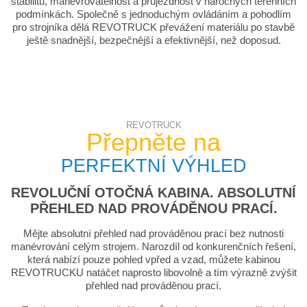
stabilitu, manévrovatelnost a průjezdnost v náročných terénních
podmínkách. Společně s jednoduchým ovládáním a pohodlím
pro strojníka dělá REVOTRUCK převážení materiálu po stavbě
ještě snadnější, bezpečnější a efektivnější, než doposud.
REVOTRUCK
Přepněte na
PERFEKTNÍ VÝHLED
REVOLUČNÍ OTOČNÁ KABINA. ABSOLUTNÍ
PŘEHLED NAD PROVÁDĚNOU PRACÍ.
Mějte absolutní přehled nad prováděnou prací bez nutnosti
manévrování celým strojem. Narozdíl od konkurenčních řešení,
která nabízí pouze pohled vpřed a vzad, můžete kabinou
REVOTRUCKU natáčet naprosto libovolně a tím výrazně zvýšit
přehled nad prováděnou prací.