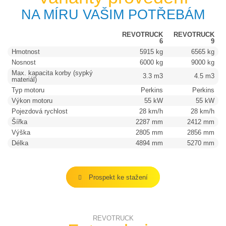
NA MÍRU VAŠIM POTŘEBÁM
REVOTRUCK
REVOTRUCK
6
9
Hmotnost
5915 kg
6565 kg
Nosnost
6000 kg
9000 kg
Max. kapacita korby (sypký
3.3 m3
4.5 m3
materiál)
Typ motoru
Perkins
Perkins
Výkon motoru
55 kW
55 kW
Pojezdová rychlost
28 km/h
28 km/h
Šířka
2287 mm
2412 mm
Výška
2805 mm
2856 mm
Délka
4894 mm
5270 mm
Prospekt ke stažení
REVOTRUCK