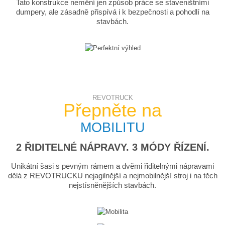
Tato konstrukce nemění jen způsob práce se staveništními
dumpery, ale zásadně přispívá i k bezpečnosti a pohodlí na
stavbách.
REVOTRUCK
Přepněte na
MOBILITU
2 ŘIDITELNÉ NÁPRAVY. 3 MÓDY ŘÍZENÍ.
Unikátní šasi s pevným rámem a dvěmi řiditelnými nápravami
dělá z REVOTRUCKU nejagilnější a nejmobilnější stroj i na těch
nejstísněnějších stavbách.