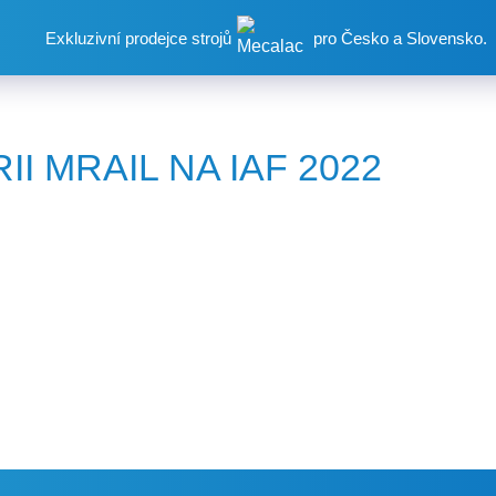
Exkluzivní prodejce strojů
pro Česko a Slovensko.
I MRAIL NA IAF 2022