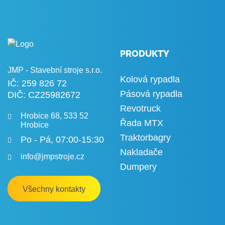
PRODUKTY
JMP - Stavební stroje s.r.o.
Kolová rypadla
IČ: 259 826 72
Pásová rypadla
DIČ: CZ25982672
Revotruck
Hrobice 68, 533 52
Řada MTX
Hrobice
Traktorbagry
Po - Pá, 07:00-15:30
Nakladače
info@jmpstroje.cz
Dumpery
Všechny kontakty