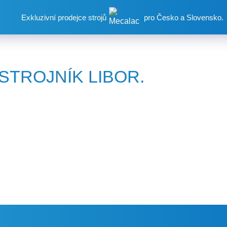
Exkluzivní prodejce strojů
pro Česko a Slovensko.
STROJNÍK LIBOR.