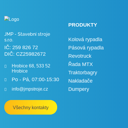
PRODUKTY
JMP - Stavební stroje
Kolová rypadla
s.r.o.
IČ: 259 826 72
Pásová rypadla
DIČ: CZ25982672
Revotruck
Řada MTX
Hrobice 68, 533 52
Hrobice
Traktorbagry
Po - Pá, 07:00-15:30
Nakladače
info@jmpstroje.cz
Dumpery
Všechny kontakty