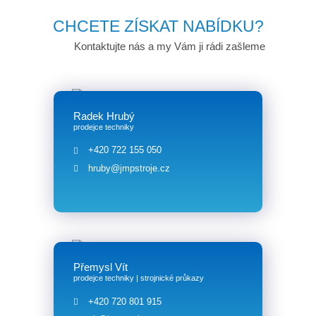
CHCETE ZÍSKAT NABÍDKU?
Kontaktujte nás a my Vám ji rádi zašleme
Radek Hrubý
prodejce techniky
+420 722 155 050
hruby@jmpstroje.cz
Přemysl Vít
prodejce techniky | strojnické průkazy
+420 720 801 915