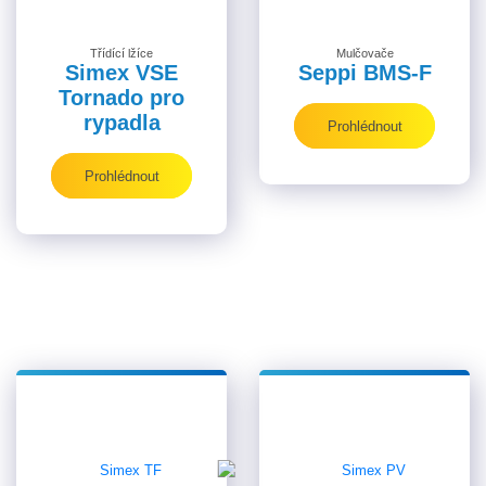
Třídící lžíce
Mulčovače
Simex VSE
Seppi BMS-F
Tornado pro
rypadla
Prohlédnout
Prohlédnout