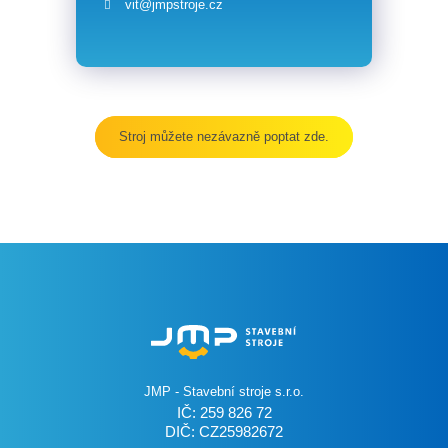
vit@jmpstroje.cz
Stroj můžete nezávazně poptat zde.
JMP - Stavební stroje s.r.o.
IČ: 259 826 72
DIČ: CZ25982672