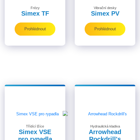
Frézy
Vibrační desky
Simex TF
Simex PV
Prohlédnout
Prohlédnout
Třídící lžíce
Hydraulická kladiva
Simex VSE
Arrowhead
pro rypadla
Rockdrill's