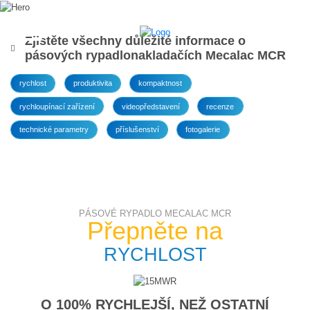
Zjistěte všechny důležité informace o
pásových rypadlonakladačích Mecalac MCR
rychlost
produktivita
kompaktnost
rychloupínací zařízení
videopředstavení
recenze
technické parametry
příslušenství
fotogalerie
PÁSOVÉ RYPADLO MECALAC MCR
Přepněte na
RYCHLOST
O 100% RYCHLEJŠÍ, NEŽ OSTATNÍ