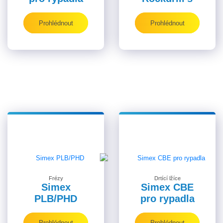
Prohlédnout
Prohlédnout
Frézy
Drtící lžíce
Simex
Simex CBE
PLB/PHD
pro rypadla
Prohlédnout
Prohlédnout