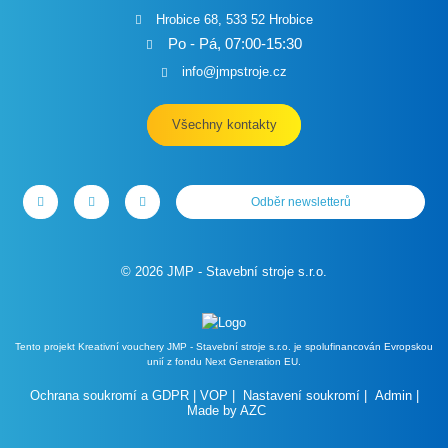
Hrobice 68, 533 52 Hrobice
Po - Pá, 07:00-15:30
info@jmpstroje.cz
Všechny kontakty
Odběr newsletterů
© 2026 JMP - Stavební stroje s.r.o.
Tento projekt Kreativní vouchery JMP - Stavební stroje s.r.o. je spolufinancován Evropskou
unií z fondu Next Generation EU.
Ochrana soukromí a GDPR
|
VOP
|
Nastavení soukromí
|
Admin
|
Made by
AZC