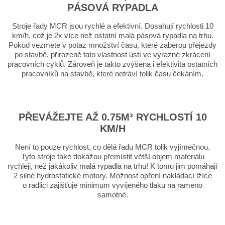
PÁSOVÁ RYPADLA
Stroje řady MCR jsou rychlé a efektivní. Dosahují rychlosti 10
km/h, což je 2x více než ostatní malá pásová rypadla na trhu.
Pokud vezmete v potaz množství času, které zaberou přejezdy
po stavbě, přirozeně tato vlastnost ústí ve výrazné zkrácení
pracovních cyklů. Zároveň je takto zvýšena i efektivita ostatních
pracovníků na stavbě, které netráví tolik času čekáním.
PŘEVÁŽEJTE AŽ 0.75M³ RYCHLOSTÍ 10
KM/H
Není to pouze rychlost, co dělá řadu MCR tolik vyjímečnou.
Tyto stroje také dokážou přemístit větší objem materiálu
rychleji, než jakákoliv malá rypadla na trhu! K tomu jim pomáhají
2 silné hydrostatické motory. Možnost opření nakládací lžíce
o radlici zajišťuje minimum vyvíjeného tlaku na rameno
samotné.