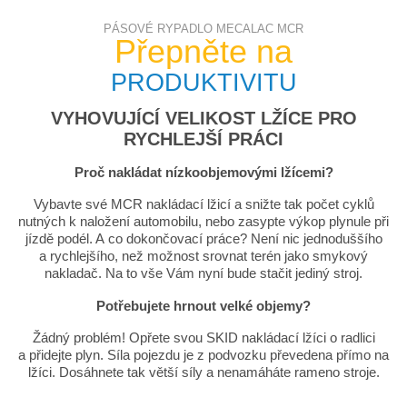
PÁSOVÉ RYPADLO MECALAC MCR
Přepněte na
PRODUKTIVITU
VYHOVUJÍCÍ VELIKOST LŽÍCE PRO
RYCHLEJŠÍ PRÁCI
Proč nakládat nízkoobjemovými lžícemi?
Vybavte své MCR nakládací lžicí a snižte tak počet cyklů
nutných k naložení automobilu, nebo zasypte výkop plynule při
jízdě podél. A co dokončovací práce? Není nic jednoduššího
a rychlejšího, než možnost srovnat terén jako smykový
nakladač. Na to vše Vám nyní bude stačit jediný stroj.
Potřebujete hrnout velké objemy?
Žádný problém! Opřete svou SKID nakládací lžíci o radlici
a přidejte plyn. Síla pojezdu je z podvozku převedena přímo na
lžíci. Dosáhnete tak větší síly a nenamáháte rameno stroje.