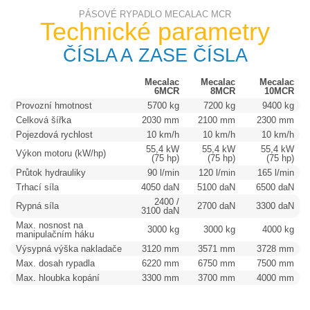
PÁSOVÉ RYPADLO MECALAC MCR
Technické parametry
ČÍSLA A ZASE ČÍSLA
Mecalac
Mecalac
Mecalac
6MCR
8MCR
10MCR
Provozní hmotnost
5700 kg
7200 kg
9400 kg
Celková šířka
2030 mm
2100 mm
2300 mm
Pojezdová rychlost
10 km/h
10 km/h
10 km/h
55,4 kW
55,4 kW
55,4 kW
Výkon motoru (kW/hp)
(75 hp)
(75 hp)
(75 hp)
Průtok hydrauliky
90 l/min
120 l/min
165 l/min
Trhací síla
4050 daN
5100 daN
6500 daN
2400 /
Rypná síla
2700 daN
3300 daN
3100 daN
Max. nosnost na
3000 kg
3000 kg
4000 kg
manipulačním háku
Výsypná výška nakladače
3120 mm
3571 mm
3728 mm
Max. dosah rypadla
6220 mm
6750 mm
7500 mm
Max. hloubka kopání
3300 mm
3700 mm
4000 mm