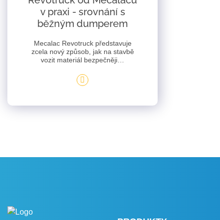
Revotruck od Mecalacu
v praxi - srovnání s
běžným dumperem
Mecalac Revotruck představuje
zcela nový způsob, jak na stavbě
vozit materiál bezpečněji…