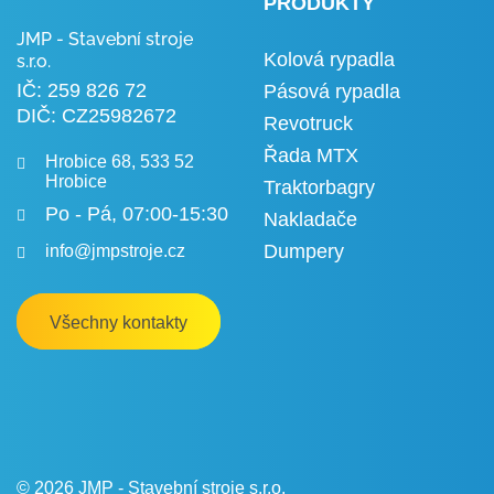
PRODUKTY
JMP - Stavební stroje
Kolová rypadla
s.r.o.
IČ: 259 826 72
Pásová rypadla
DIČ: CZ25982672
Revotruck
Řada MTX
Hrobice 68, 533 52
Hrobice
Traktorbagry
Po - Pá, 07:00-15:30
Nakladače
info@jmpstroje.cz
Dumpery
Všechny kontakty
© 2026 JMP - Stavební stroje s.r.o.