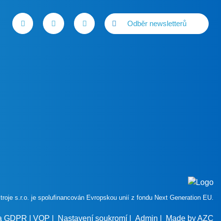
Odběr newsletterů
roje s.r.o. je spolufinancován Evropskou unií z fondu Next Generation EU.
 a GDPR
|
VOP
|
Nastavení soukromí
|
Admin
| Made by
AZC