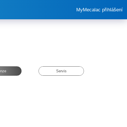
MyMecalac přihlášení
nze
Servis