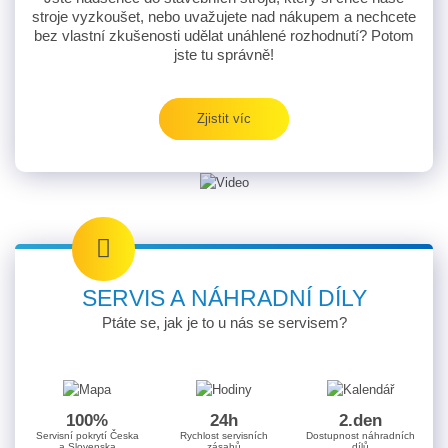
stroje vyzkoušet, nebo uvažujete nad nákupem a nechcete
bez vlastní zkušenosti udělat unáhlené rozhodnutí? Potom
jste tu správně!
Zjistit víc
SERVIS A NÁHRADNÍ DÍLY
Ptáte se, jak je to u nás se servisem?
100%
24h
2.den
Servisní pokrytí Česka
Rychlost servisních
Dostupnost náhradních
a Slovenska
zásahů
dílů