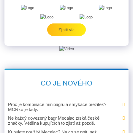
Zjistit víc
CO JE NOVÉHO
Proč je kombinace minibagru a smykáče přežitek?
MCRko je tady.
Ne každý dovezený bagr Mecalac získá české
značky. Většina kupujících to zjistí až pozdě.
Kupujete použitý Mecalac? Na co se ptát, než