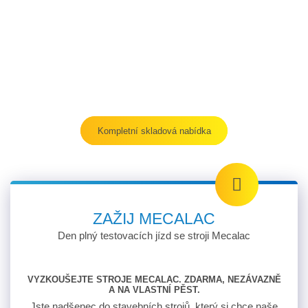
Kompletní skladová nabídka
ZAŽIJ MECALAC
Den plný testovacích jízd se stroji Mecalac
VYZKOUŠEJTE STROJE MECALAC. ZDARMA, NEZÁVAZNĚ
A NA VLASTNÍ PĚST.
Jste nadšenec do stavebních strojů, který si chce naše