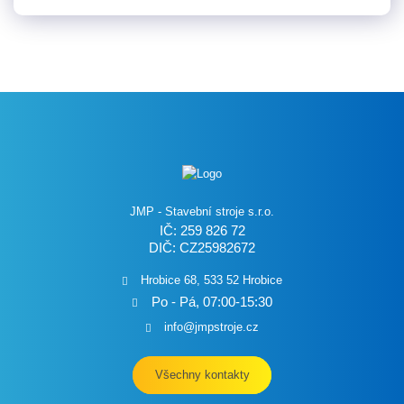
JMP - Stavební stroje s.r.o.
IČ: 259 826 72
DIČ: CZ25982672
Hrobice 68, 533 52 Hrobice
Po - Pá, 07:00-15:30
info@jmpstroje.cz
Všechny kontakty