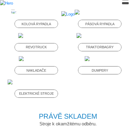
KOLOVÁ RYPADLA
PÁSOVÁ RYPADLA
REVOTRUCK
TRAKTORBAGRY
NAKLADAČE
DUMPERY
ELEKTRICKÉ STROJE
PRÁVĚ SKLADEM
Stroje k okamžitému odběru.