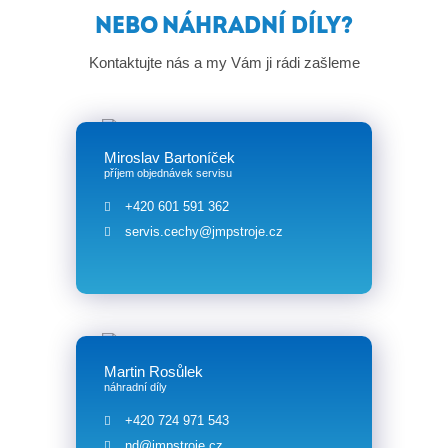
NEBO NÁHRADNÍ DÍLY?
Kontaktujte nás a my Vám ji rádi zašleme
Miroslav Bartoníček
příjem objednávek servisu
+420 601 591 362
servis.cechy@jmpstroje.cz
Martin Rosůlek
náhradní díly
+420 724 971 543
nd@jmpstroje.cz