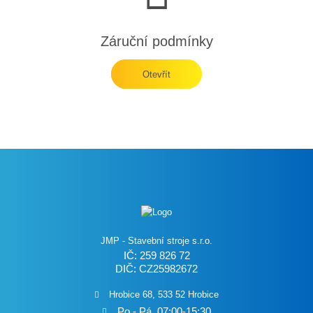
Záruční podmínky
Otevřít
JMP - Stavební stroje s.r.o.
IČ: 259 826 72
DIČ: CZ25982672
Hrobice 68, 533 52 Hrobice
Po - Pá, 07:00-15:30