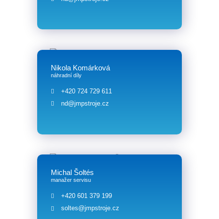
Nikola Komárková
náhradní díly
+420 724 729 611‬
nd@jmpstroje.cz
Michal Šoltés
manažer servisu
+420 601 379 199
soltes@jmpstroje.cz