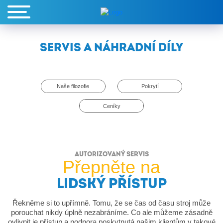
SERVIS A NÁHRADNÍ DÍLY
Naše filozofie
Pokrytí
Ceníky
AUTORIZOVANÝ SERVIS
Přepněte na
LIDSKÝ PŘÍSTUP
Řekněme si to upřímně. Tomu, že se čas od času stroj může
porouchat nikdy úplně nezabráníme. Co ale můžeme zásadně
ovlivnit je přístup a podpora poskytnutá našim klientům v takové