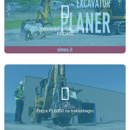
Frézování asfaltu s frézou
PHD450
Fréza PLB350 na traktorbagru