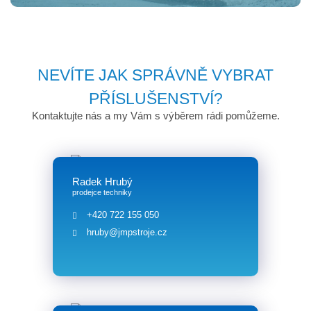
NEVÍTE JAK SPRÁVNĚ VYBRAT
PŘÍSLUŠENSTVÍ?
Kontaktujte nás a my Vám s výběrem rádi pomůžeme.
Radek Hrubý
prodejce techniky
+420 722 155 050
hruby@jmpstroje.cz