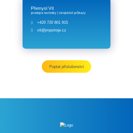
Přemysl Vít
prodejce techniky | strojnické průkazy
+420 720 801 915
vit@jmpstroje.cz
Poptat příslušenství