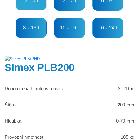
2 - 4 t
3 - 7 t
6 - 9 t
8 - 13 t
10 - 16 t
16 - 24 t
Simex PLB200
Doporučená hmotnost nosiče
2 - 4 tun
Šířka
200 mm
Hloubka
0-70 mm
Provozní hmotnost
185 kg