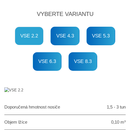
VYBERTE VARIANTU
VSE 2.2
VSE 4.3
VSE 5.3
VSE 6.3
VSE 8.3
Doporučená hmotnost nosiče
1,5 - 3 tun
Objem lžíce
0,10 m³