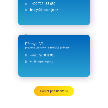
+420 722 155 050
hruby@jmpstroje.cz
Přemysl Vít
prodejce techniky | strojnické průkazy
+420 720 801 915
vit@jmpstroje.cz
Poptat příslušenství