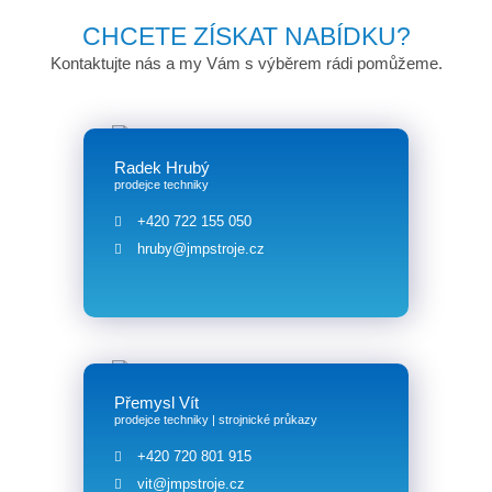
CHCETE ZÍSKAT NABÍDKU?
Kontaktujte nás a my Vám s výběrem rádi pomůžeme.
Radek Hrubý
prodejce techniky
+420 722 155 050
hruby@jmpstroje.cz
Přemysl Vít
prodejce techniky | strojnické průkazy
+420 720 801 915
vit@jmpstroje.cz