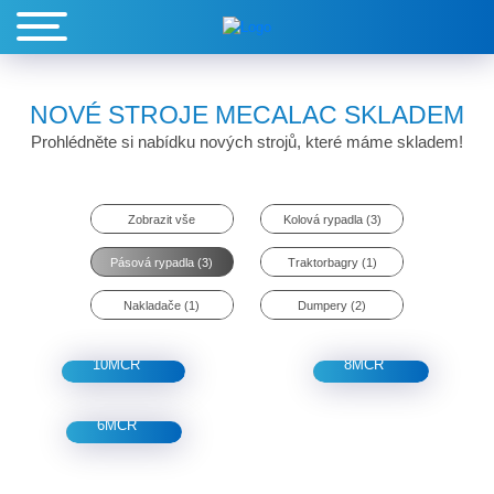
NOVÉ STROJE MECALAC SKLADEM
Prohlédněte si nabídku nových strojů, které máme skladem!
Zobrazit vše
Kolová rypadla (3)
Pásová rypadla (3)
Traktorbagry (1)
Nakladače (1)
Dumpery (2)
Mecalac
Mecalac
10MCR
8MCR
Mecalac
6MCR