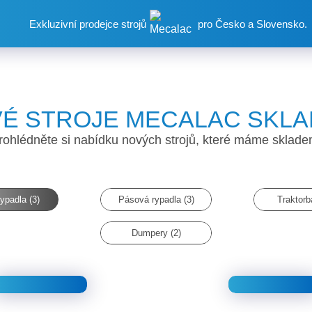
Exkluzivní prodejce strojů
pro Česko a Slovensko.
É STROJE MECALAC SKL
rohlédněte si nabídku nových strojů, které máme sklade
ypadla (3)
Pásová rypadla (3)
Traktorb
Dumpery (2)
Mecalac
Mecalac
11MWR
7MWR