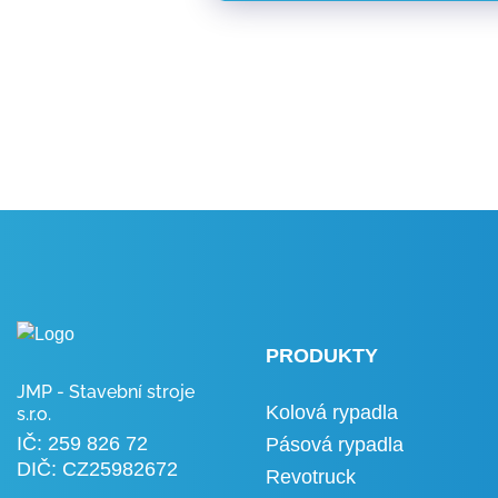
PRODUKTY
JMP - Stavební stroje
Kolová rypadla
s.r.o.
IČ: 259 826 72
Pásová rypadla
DIČ: CZ25982672
Revotruck