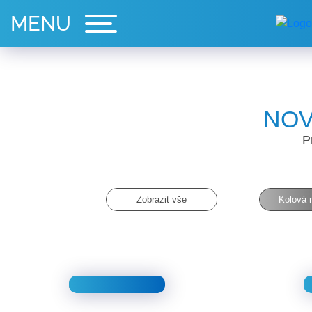
NOV
P
Zobrazit vše
Kolová r
Mecalac
15MWR