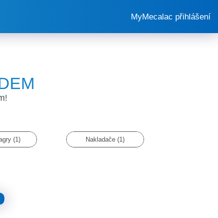
MyMecalac přihlášení
ADEM
m!
agry (1)
Nakladače (1)