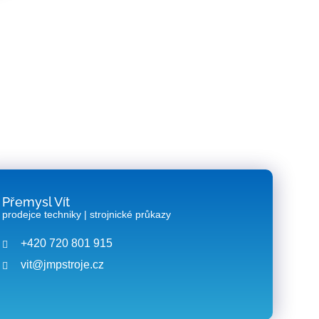
?
Přemysl Vít
prodejce techniky | strojnické průkazy
+420 720 801 915
vit@jmpstroje.cz