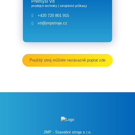
Přemysl Vít
prodejce techniky | strojnické průkazy
+420 720 801 915
vit@jmpstroje.cz
Použitý stroj můžete nezávazně poptat zde
JMP - Stavební stroje s.r.o.