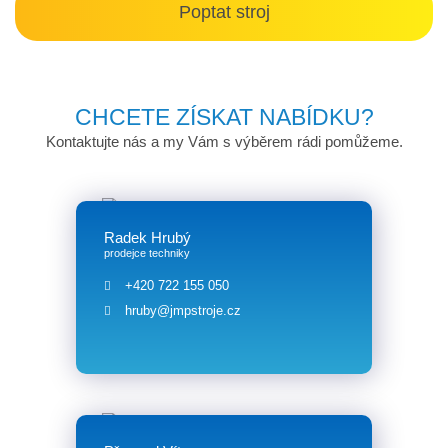
Poptat stroj
CHCETE ZÍSKAT NABÍDKU?
Kontaktujte nás a my Vám s výběrem rádi pomůžeme.
Radek Hrubý
prodejce techniky
+420 722 155 050
hruby@jmpstroje.cz