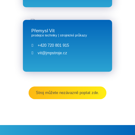
Přemysl Vít
prodejce techniky | strojnické průkazy
+420 720 801 915
vit@jmpstroje.cz
Stroj můžete nezávazně poptat zde.