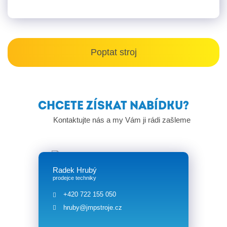
Poptat stroj
CHCETE ZÍSKAT NABÍDKU?
Kontaktujte nás a my Vám ji rádi zašleme
Radek Hrubý
prodejce techniky
+420 722 155 050
hruby@jmpstroje.cz