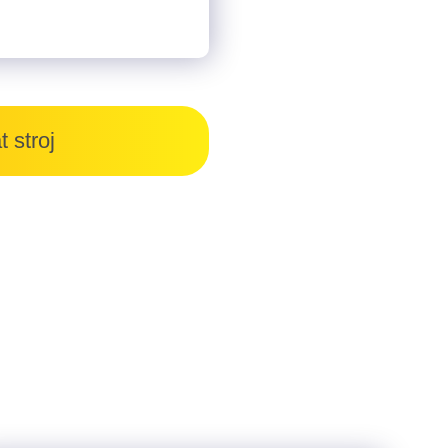
 stroj
?