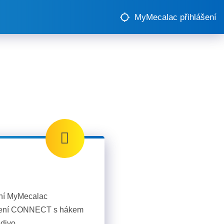
MyMecalac přihlášení
ení MyMecalac
ízení CONNECT s hákem
adivo