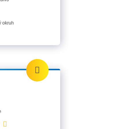
ý okruh
e