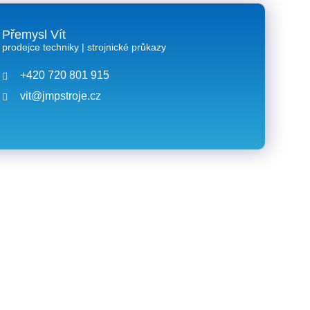
Přemysl Vít
prodejce techniky | strojnické průkazy
+420 720 801 915
vit@jmpstroje.cz