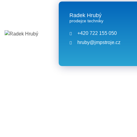
Radek Hrubý
prodejce techniky
+420 722 155 050
hruby@jmpstroje.cz