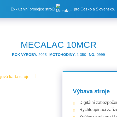
Exkluzivní prodejce strojů
pro Česko a Slovensko.
MECALAC 10MCR
ROK VÝROBY:
2023
MOTOHODINY:
1 350
NO:
0999
ová karta stroje
Výbava stroje
Digitální zabezpeč
Rychloupínací zař
Zpětný okruh pro kl