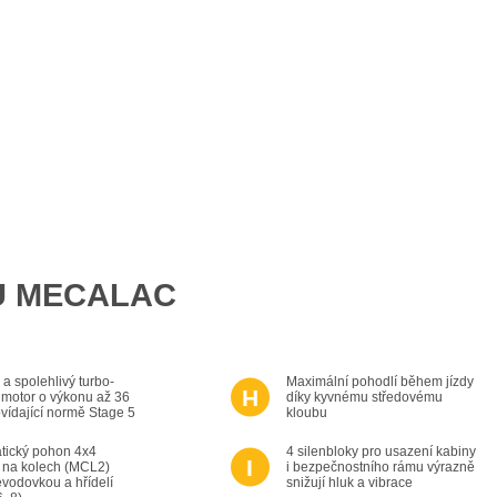
Ů MECALAC
a spolehlivý turbo-
Maximální pohodlí během jízdy
 motor o výkonu až 36
díky kyvnému středovému
ídající normě Stage 5
kloubu
tický pohon 4x4
4 silenbloky pro usazení kabiny
 na kolech (MCL2)
i bezpečnostního rámu výrazně
vodovkou a hřídelí
snižují hluk a vibrace