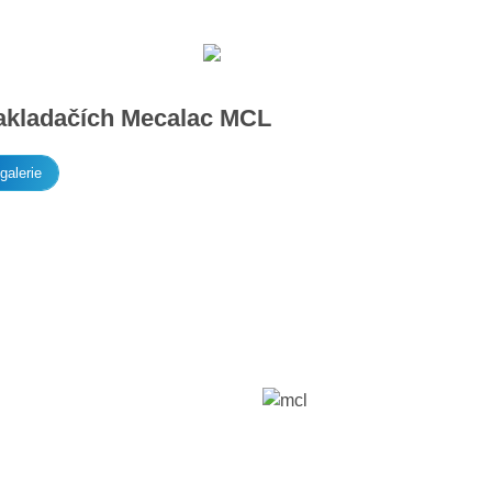
uzivní prodejce strojů
pro Česko a Slovensk
 nakladačích Mecalac MCL
galerie