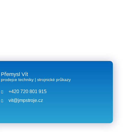
?
Přemysl Vít
prodejce techniky | strojnické průkazy
+420 720 801 915
vit@jmpstroje.cz