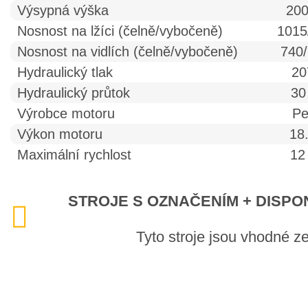
Výsypná výška
20
Nosnost na lžíci (čelně/vybočeně)
1015
Nosnost na vidlích (čelně/vybočeně)
740/
Hydraulický tlak
20
Hydraulický průtok
30
Výrobce motoru
Pe
Výkon motoru
18
Maximální rychlost
12
STROJE S OZNAČENÍM + DISPO
Tyto stroje jsou vhodné z