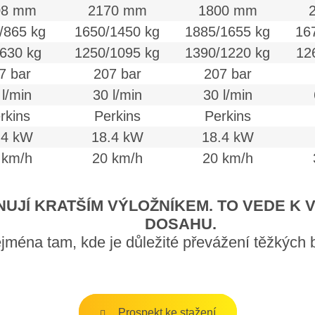
08 mm
2170 mm
1800 mm
/865 kg
1650/1450 kg
1885/1655 kg
16
630 kg
1250/1095 kg
1390/1220 kg
12
7 bar
207 bar
207 bar
 l/min
30 l/min
30 l/min
rkins
Perkins
Perkins
.4 kW
18.4 kW
18.4 kW
 km/h
20 km/h
20 km/h
NUJÍ KRATŠÍM VÝLOŽNÍKEM. TO VEDE K 
DOSAHU.
ejména tam, kde je důležité převážení těžkých
Prospekt ke stažení