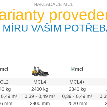
NAKLADAČE MCL
arianty provede
 MÍRU VAŠIM POTŘE
CL2
MCL4
MCL4+
40 kg
2400 kg
2340 kg
- 0,49 m³
0,39 - 0,49 m³
0,39 - 0,49 m³
0,3
36 mm
2900 mm
2520 mm