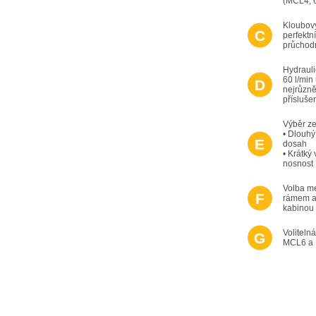
(MCL4, 6
Kloubový
perfektn
průchod
Hydrauli
60 l/mi
nejrůzně
přísluše
Výběr ze
• Dlouhý
dosah
• Krátký
nosnost
Volba m
rámem a
kabinou
Voliteln
MCL6 a