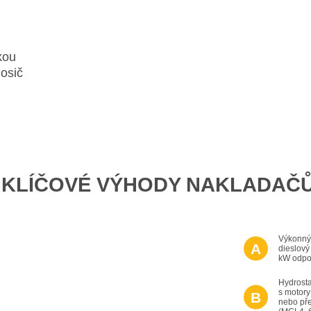
kou
nosič
 KLÍČOVÉ VÝHODY NAKLADAČ
Výkonný 
dieslový
kW odpov
Hydrosta
s motory
nebo pře