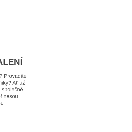
ALENÍ
? Provádíte
niky? Ať už
L společně
přinesou
ou