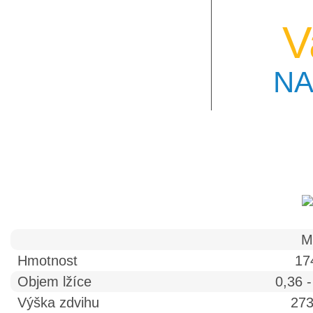
V
NA
M
Hmotnost
17
Objem lžíce
0,36 
Výška zdvihu
27