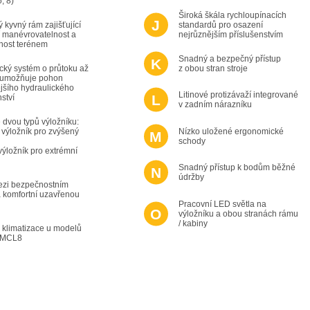
, 8)
Široká škála rychloupínacích
 kyvný rám zajišťující
standardů pro osazení
í manévrovatelnost a
nejrůznějším příslušenstvím
nost terénem
Snadný a bezpečný přístup
cký systém o průtoku až
z obou stran stroje
n umožňuje pohon
jšího hydraulického
Litinové protizávaží integrované
nství
v zadním nárazníku
 dvou typů výložníku:
 výložník pro zvýšený
Nízko uložené ergonomické
schody
 výložník pro extrémní
Snadný přístup k bodům běžné
údržby
ezi bezpečnostním
 komfortní uzavřenou
Pracovní LED světla na
výložníku a obou stranách rámu
/ kabiny
á klimatizace u modelů
 MCL8