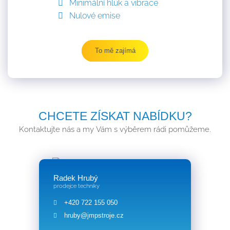
Minimální hluk a vibrace
Nulové emise
To mě zajímá
CHCETE ZÍSKAT NABÍDKU?
Kontaktujte nás a my Vám s výběrem rádi pomůžeme.
Radek Hrubý
prodejce techniky
+420 722 155 050
hruby@jmpstroje.cz