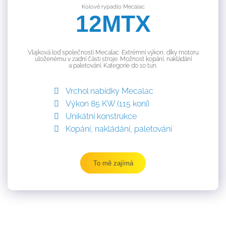
Kolové rypadlo Mecalac
12MTX
Vlajková loď společnosti Mecalac. Extrémní výkon, díky motoru
uloženému v zadní části stroje. Možnost kopání, nakládání
a paletování. Kategorie do 10 tun.
Vrchol nabídky Mecalac
Výkon 85 KW (115 koní)
Unikátní konstrukce
Kopání, nakládání, paletování
To mě zajímá