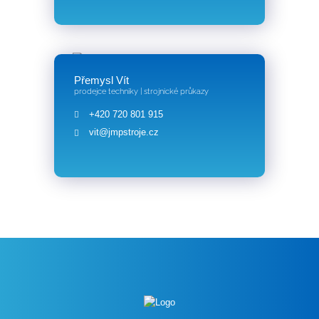
Přemysl Vít
prodejce techniky | strojnické průkazy
+420 720 801 915
vit@jmpstroje.cz