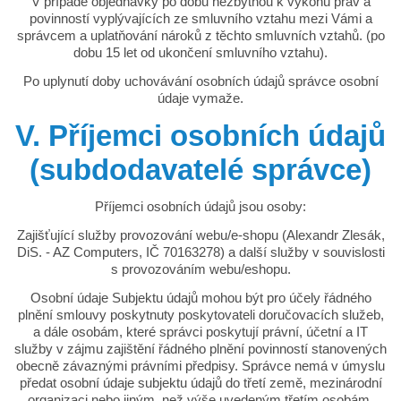
V případě objednávky po dobu nezbytnou k výkonu práv a
povinností vyplývajících ze smluvního vztahu mezi Vámi a
správcem a uplatňování nároků z těchto smluvních vztahů. (po
dobu 15 let od ukončení smluvního vztahu).
Po uplynutí doby uchovávání osobních údajů správce osobní
údaje vymaže.
V. Příjemci osobních údajů
(subdodavatelé správce)
Příjemci osobních údajů jsou osoby:
Zajišťující služby provozování webu/e-shopu (Alexandr Zlesák,
DiS. - AZ Computers, IČ 70163278) a další služby v souvislosti
s provozováním webu/eshopu.
Osobní údaje Subjektu údajů mohou být pro účely řádného
plnění smlouvy poskytnuty poskytovateli doručovacích služeb,
a dále osobám, které správci poskytují právní, účetní a IT
služby v zájmu zajištění řádného plnění povinností stanovených
obecně závaznými právními předpisy. Správce nemá v úmyslu
předat osobní údaje subjektu údajů do třetí země, mezinárodní
organizaci nebo jiným, než výše uvedeným třetím osobám.